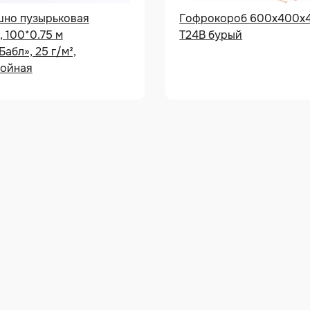
шно пузырьковая
Гофрокороб 600х400х
, 100*0.75 м
Т24В бурый
абл», 25 г/м²,
лойная