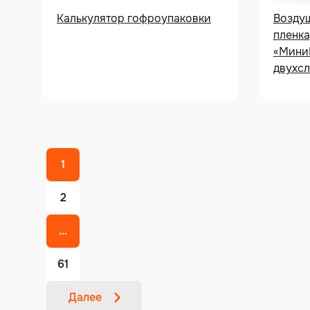
Калькулятор гофроупаковки
Возду
пленка
«МиниБ
двухс
1
2
…
61
Далее