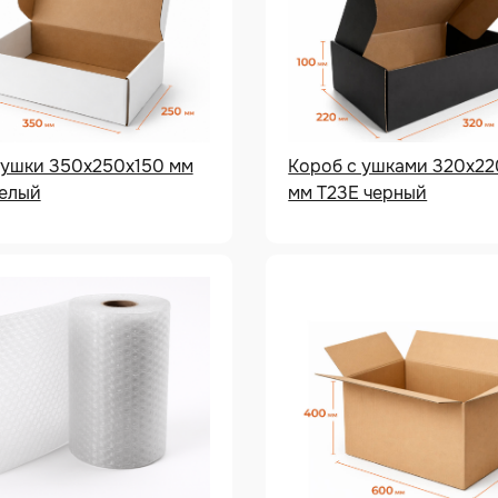
 ушки 350х250х150 мм
Короб с ушками 320х22
белый
мм Т23Е черный