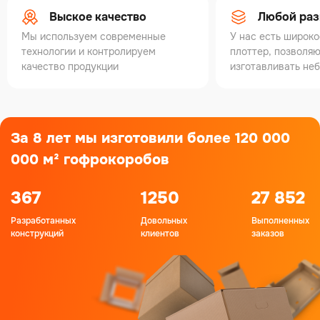
Выское качество
Любой раз
Мы используем современные
У нас есть широк
технологии и контролируем
плоттер, позволя
качество продукции
изготавливать не
За 8 лет мы изготовили более
120 000
000 м²
гофрокоробов
367
1250
27 852
Разработанных
Довольных
Выполненных
конструкций
клиентов
заказов