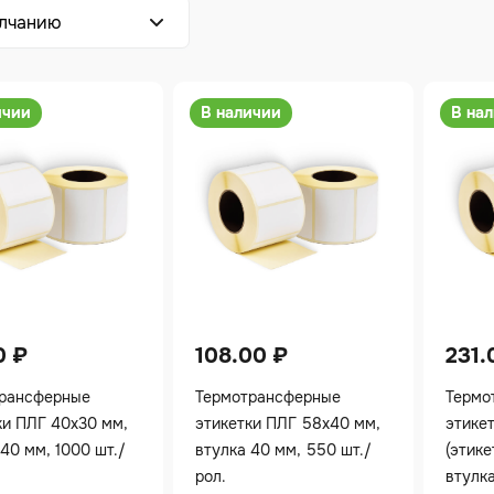
ичии
В наличии
В на
00
₽
108.00
₽
231
рансферные
Термотрансферные
Термо
ки ПЛГ 40х30 мм,
этикетки ПЛГ 58х40 мм,
этике
40 мм, 1000 шт./
втулка 40 мм, 550 шт./
(этике
рол.
втулка