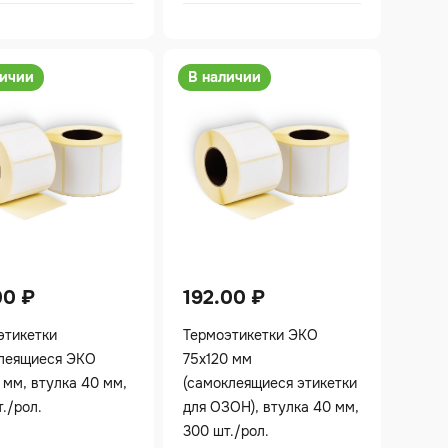
личии
В наличии
00
₽
192.00
₽
этикетки
Термоэтикетки ЭКО
леящиеся ЭКО
75х120 мм
 мм, втулка 40 мм,
(самоклеящиеся этикетки
./рол.
для ОЗОН), втулка 40 мм,
300 шт./рол.