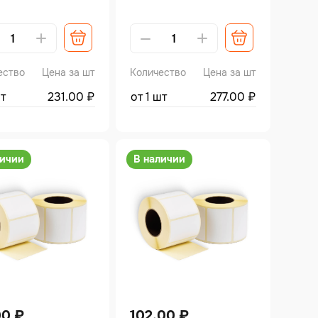
ative:
Alternative:
ество
Цена за шт
Количество
Цена за шт
шт
231.00
₽
от 1 шт
277.00
₽
личии
В наличии
00
₽
102.00
₽