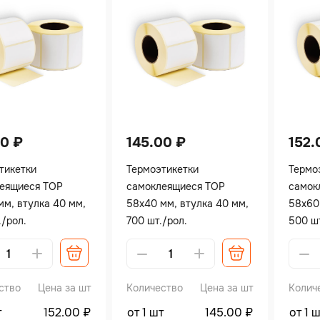
00
₽
145.00
₽
152
тикетки
Термоэтикетки
Термо
еящиеся TOP
самоклеящиеся TOP
самок
мм, втулка 40 мм,
58х40 мм, втулка 40 мм,
58х60
./рол.
700 шт./рол.
500 шт
tive:
Alternative:
Altern
ство
Цена за шт
Количество
Цена за шт
Колич
т
152.00
₽
от 1 шт
145.00
₽
от 1 