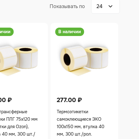
личии
В наличии
.00
₽
277.00
₽
трансферные
Термоэтикетки
тки ПЛГ 75х120 мм
самоклеющиеся ЭКО
тки для Ozon),
100х150 мм, втулка 40
 40 мм, 300 шт./
мм, 300 шт./рол.