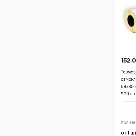
152.
Термоэ
самокл
58х30 
900 шт
Alterna
Количе
от 1 ш