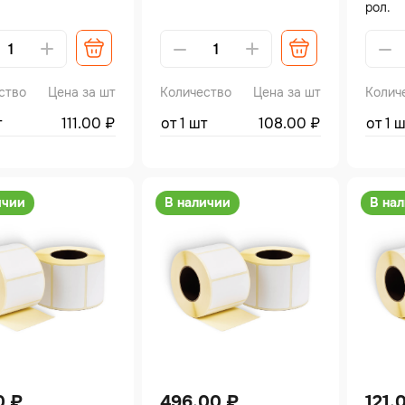
рол.
tive:
Alternative:
Altern
ство
Цена за шт
Количество
Цена за шт
Колич
т
111.00
₽
от 1 шт
108.00
₽
от 1 
ичии
В наличии
В на
0
₽
496.00
₽
121.