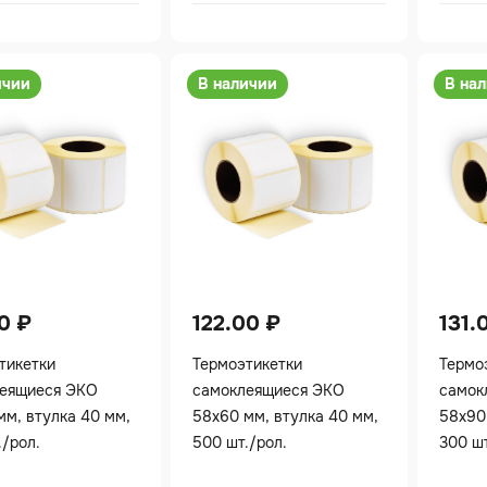
ичии
В наличии
В на
00
₽
122.00
₽
131.
тикетки
Термоэтикетки
Термо
еящиеся ЭКО
самоклеящиеся ЭКО
самок
мм, втулка 40 мм,
58х60 мм, втулка 40 мм,
58х90
./рол.
500 шт./рол.
300 шт