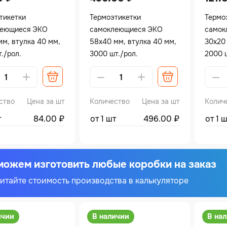
тикетки
Термоэтикетки
Термо
леющиеся ЭКО
самоклеющиеся ЭКО
самок
мм, втулка 40 мм,
58х40 мм, втулка 40 мм,
30х20
./рол.
3000 шт./рол.
2000 ш
tive:
Alternative:
Altern
ство
Цена за шт
Количество
Цена за шт
Колич
т
84.00
₽
от 1 шт
496.00
₽
от 1 
ожем изготовить любые коробки на заказ
итайте стоимость производства в калькуляторе
ичии
В наличии
В на