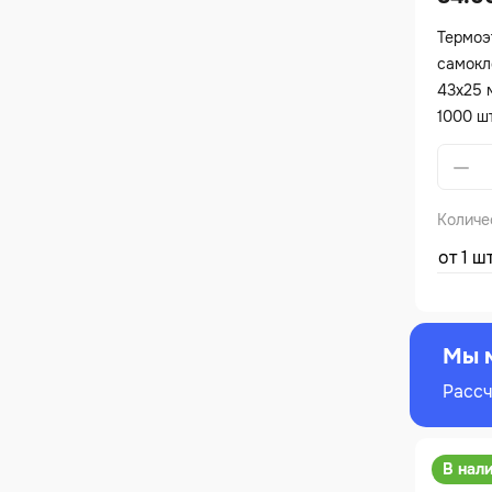
Термоэ
самок
43х25 
1000 шт
Alterna
Количе
от 1 ш
Мы м
Рассч
В нал