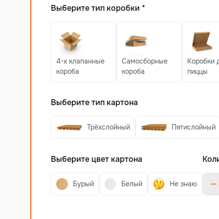
Выберите тип коробки *
4-х клапанные
Самосборные
Коробки 
короба
короба
пиццы
Выберите тип картона
Трёхслойный
Пятислойный
Выберите цвет картона
Кол
Бурый
Белый
Не знаю