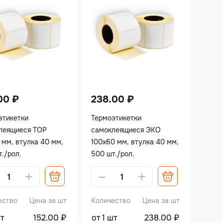
.00
₽
238.00
₽
этикетки
Термоэтикетки
леящиеся TOP
самоклеящиеся ЭКО
 мм, втулка 40 мм,
100х60 мм, втулка 40 мм,
./рол.
500 шт./рол.
ative:
Alternative:
ество
Цена за шт
Количество
Цена за шт
шт
152.00
₽
от 1 шт
238.00
₽