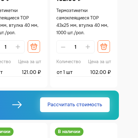
этикетки
Термоэтикетки
леящиеся TOP
самоклеящиеся TOP
 мм, втулка 40 мм,
43х25 мм, втулка 40 мм,
т./рол.
1000 шт./рол.
ative:
Alternative:
ество
Цена за шт
Количество
Цена за шт
шт
121.00
₽
от 1 шт
102.00
₽
Рассчитать стоимость
личии
В наличии