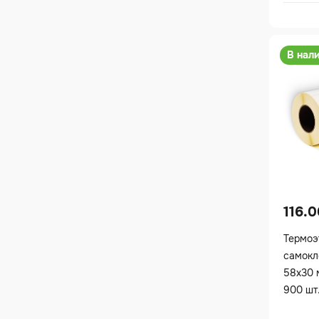
В нал
116.
Термоэ
самокл
58х30 
900 шт