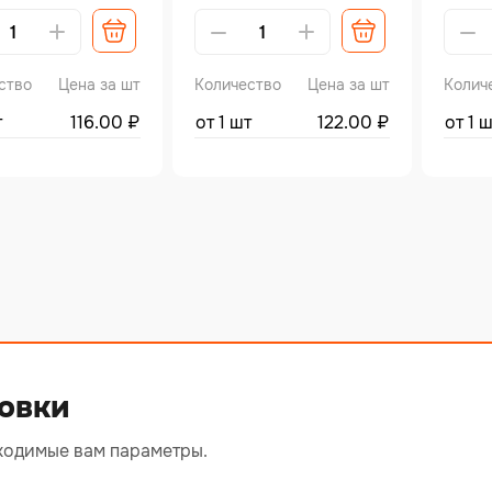
tive:
Alternative:
Altern
ство
Цена за шт
Количество
Цена за шт
Колич
т
116.00
₽
от 1 шт
122.00
₽
от 1 
овки
ходимые вам параметры.