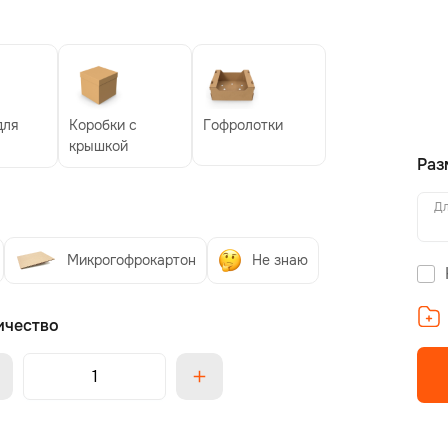
для
Коробки с
Гофролотки
крышкой
Раз
Дл
Микрогофрокартон
Не знаю
ичество