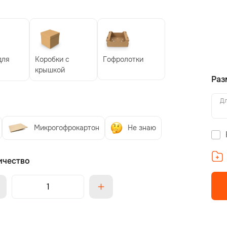
для
Коробки с
Гофролотки
крышкой
Раз
Дл
Микрогофрокартон
Не знаю
ичество