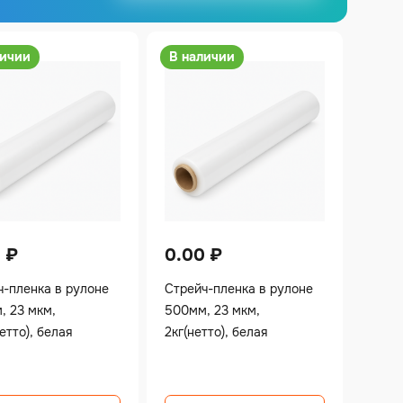
личии
В наличии
0
₽
0.00
₽
ч-пленка в рулоне
Стрейч-пленка в рулоне
, 23 мкм,
500мм, 23 мкм,
нетто), белая
2кг(нетто), белая