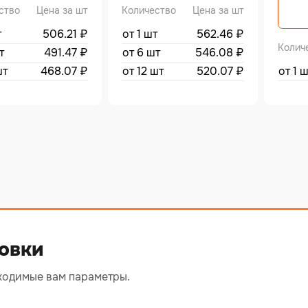
ство
Цена за шт
Количество
Цена за шт
т
506.21
₽
от 1 шт
562.46
₽
Колич
т
491.47
₽
от 6 шт
546.08
₽
шт
468.07
₽
от 12 шт
520.07
₽
от 1 
овки
ходимые вам параметры.