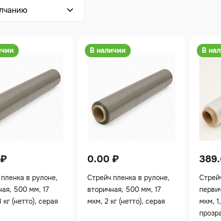
ичии
В наличии
В на
₽
0.00
₽
389
 пленка в рулоне,
Стрейч пленка в рулоне,
Стрейч
ая, 500 мм, 17
вторичная, 500 мм, 17
первич
8 кг (нетто), серая
мкм, 2 кг (нетто), серая
мкм, 1,
прозр