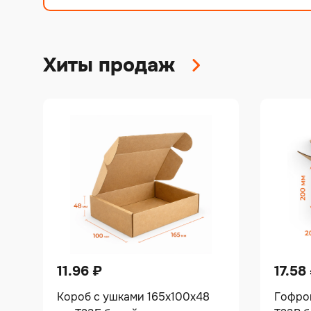
Хиты продаж
11.96
₽
17.58
Короб с ушками 165х100х48
Гофро