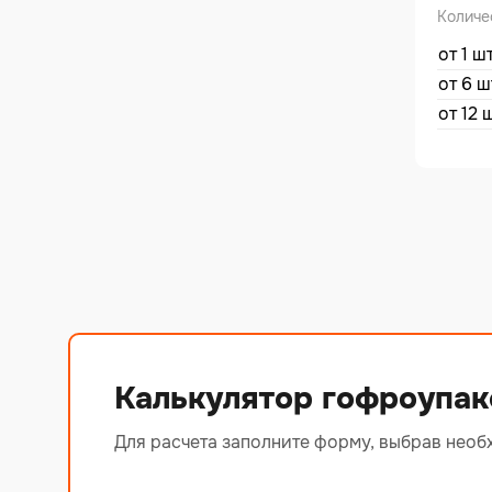
Количе
от 1 ш
от 6 ш
от 12 
Калькулятор гофроупак
Для расчета заполните форму, выбрав необ