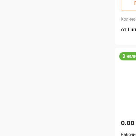
Количе
от 1 ш
В нал
0.00
Рабочи