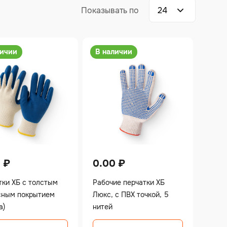
личии
В наличии
0
₽
0.00
₽
тки ХБ с толстым
Рабочие перчатки ХБ
сным покрытием
Люкс, с ПВХ точкой, 5
а)
нитей