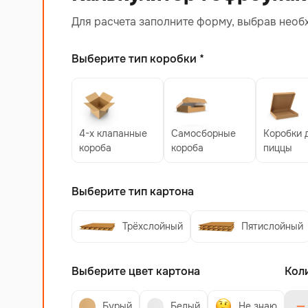
Для расчета заполните форму, выбрав необ
Выберите тип коробки *
4-х клапанные
Самосборные
Коробки 
короба
короба
пиццы
Выберите тип картона
Трёхслойный
Пятислойный
Выберите цвет картона
Кол
Бурый
Белый
Не знаю