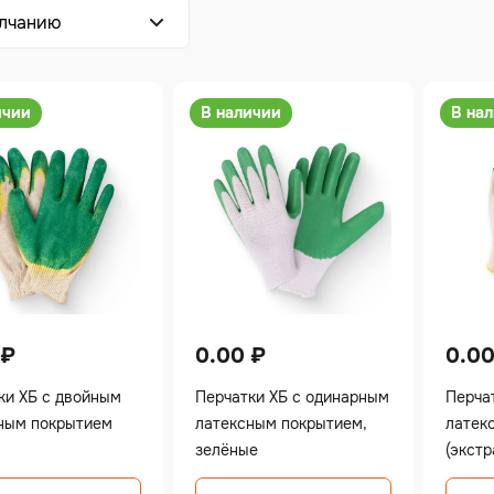
ичии
В наличии
В на
₽
0.00
₽
0.0
ки ХБ с двойным
Перчатки ХБ с одинарным
Перча
ным покрытием
латексным покрытием,
латек
зелёные
(экстр