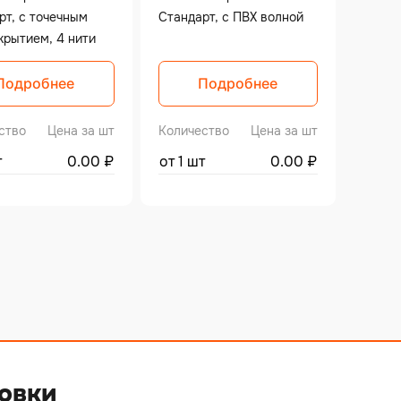
рт, с точечным
Стандарт, с ПВХ волной
крытием, 4 нити
Подробнее
Подробнее
ство
Цена за шт
Количество
Цена за шт
т
0.00
₽
от 1 шт
0.00
₽
овки