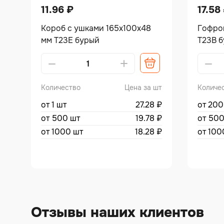
11.96
₽
17.58
Короб с ушками 165х100х48
Гофро
мм Т23Е бурый
Т23В 
Количество
Цена за шт
Количе
от 1 шт
27.28
₽
от 200
от 500 шт
19.78
₽
от 500
от 1000 шт
18.28
₽
от 100
Отзывы наших клиентов