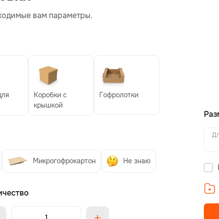
ходимые вам параметры.
для
Коробки с
Гофролотки
крышкой
Раз
Дл
Микрогофрокартон
Не знаю
ичество