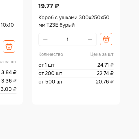
19.77
₽
Короб с ушками 300х250х50
 10х10
мм Т23Е бурый
Количество
Цена за шт
на за шт
от 1 шт
24.71
₽
3.84
₽
от 200 шт
22.74
₽
3.36
₽
от 500 шт
20.76
₽
3.00
₽