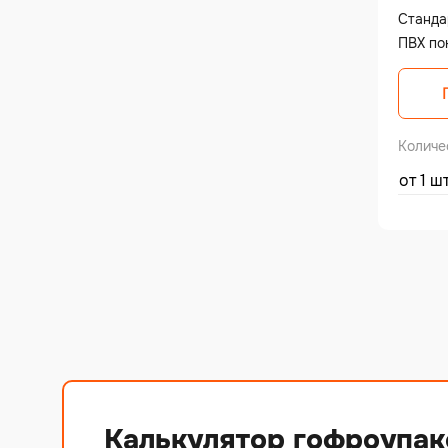
Станда
ПВХ по
Количе
от 1 ш
Калькулятор гофроупак