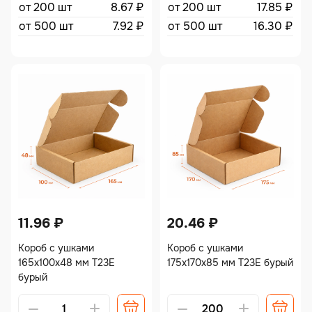
от 200 шт
8.67
₽
от 200 шт
17.85
₽
от 500 шт
7.92
₽
от 500 шт
16.30
₽
11.96
₽
20.46
₽
Короб с ушками
Короб с ушками
165х100х48 мм Т23Е
175х170х85 мм Т23Е бурый
бурый