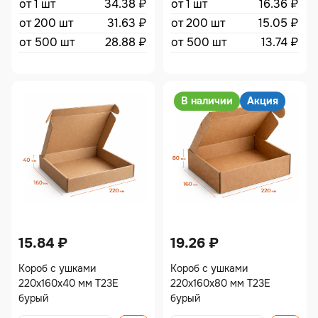
от 1 шт
34.38
₽
от 1 шт
16.36
₽
от 200 шт
31.63
₽
от 200 шт
15.05
₽
от 500 шт
28.88
₽
от 500 шт
13.74
₽
В наличии
Акция
15.84
₽
19.26
₽
Короб с ушками
Короб с ушками
220х160х40 мм Т23Е
220х160х80 мм Т23Е
бурый
бурый