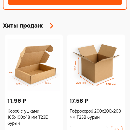
Хиты продаж
11.96
₽
17.58
₽
Короб с ушками
Гофрокороб 200х200х200
165х100х48 мм Т23Е
мм Т23В бурый
бурый