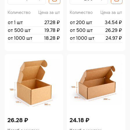
Количество
Цена за шт
Количество
Цена за шт
от 1 шт
27.28
₽
от 200 шт
34.54
₽
от 500 шт
19.78
₽
от 500 шт
26.29
₽
от 1000 шт
18.28
₽
от 1000 шт
24.97
₽
26.28
₽
24.18
₽