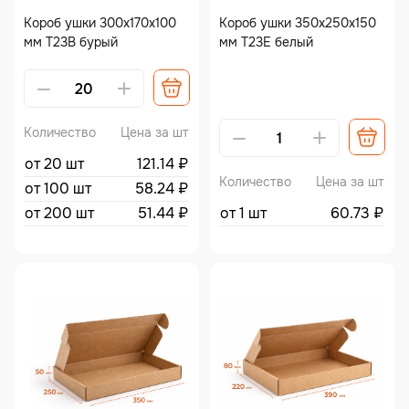
Короб ушки 300х170х100
Короб ушки 350х250х150
мм Т23В бурый
мм Т23Е белый
Alternative:
Alternative:
Количество
Цена за шт
от 20 шт
121.14
₽
Количество
Цена за шт
от 100 шт
58.24
₽
от 200 шт
51.44
₽
от 1 шт
60.73
₽