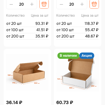
Alternative:
Alternative:
Количество
Цена за шт
Количество
Цена за шт
от 20 шт
93.31
₽
от 20 шт
118.37
₽
от 100 шт
41.51
₽
от 100 шт
55.47
₽
от 200 шт
35.91
₽
от 200 шт
48.67
₽
В наличии
Акция
36.14
₽
60.73
₽