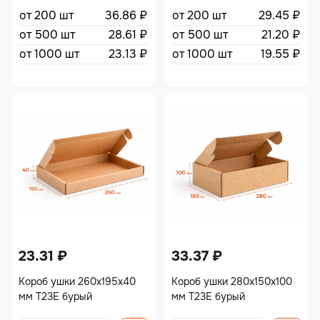
от 200 шт
36.86
₽
от 200 шт
29.45
₽
от 500 шт
28.61
₽
от 500 шт
21.20
₽
от 1000 шт
23.13
₽
от 1000 шт
19.55
₽
23.31
₽
33.37
₽
Короб ушки 260х195х40
Короб ушки 280х150х100
мм Т23Е бурый
мм Т23Е бурый