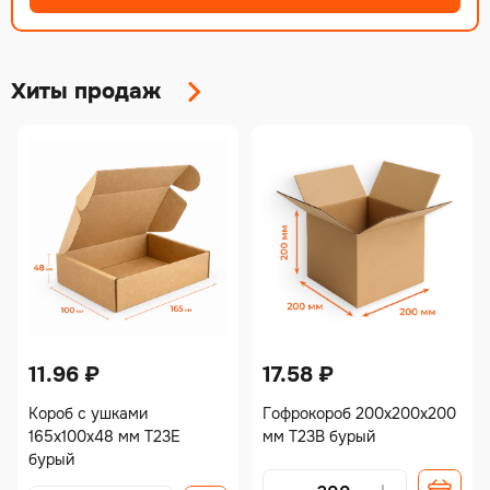
Хиты продаж
11.96
₽
17.58
₽
Короб с ушками
Гофрокороб 200х200х200
165х100х48 мм Т23Е
мм Т23В бурый
бурый
Alternative: