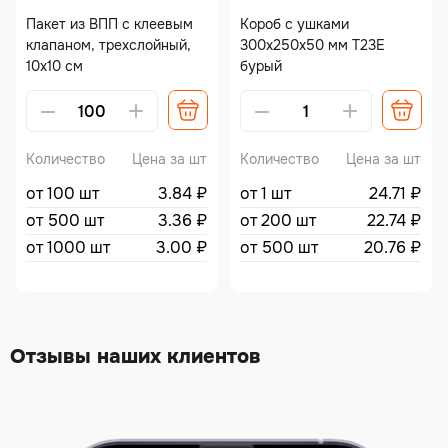
Пакет из ВПП с клеевым
Короб с ушками
клапаном, трехслойный,
300х250х50 мм Т23Е
10х10 см
бурый
Alternative:
Alternative:
Количество
Цена за шт
Количество
Цена за шт
от 100 шт
3.84
₽
от 1 шт
24.71
₽
от 500 шт
3.36
₽
от 200 шт
22.74
₽
от 1000 шт
3.00
₽
от 500 шт
20.76
₽
Отзывы наших клиентов