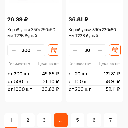
26.39
₽
36.81
₽
Короб ушки 350х250х50
Короб ушки 390х220х80
мм Т23В бурый
мм Т23В бурый
Alternative:
Alternative:
Количество
Цена за шт
Количество
Цена за шт
от 200 шт
45.85
₽
от 20 шт
121.81
₽
от 500 шт
36.10
₽
от 100 шт
58.91
₽
от 1000 шт
30.63
₽
от 200 шт
52.11
₽
1
2
3
…
5
6
7