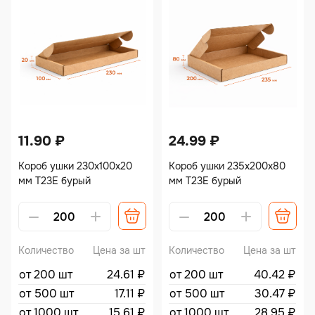
11.90
₽
24.99
₽
Короб ушки 230х100х20
Короб ушки 235х200х80
мм Т23Е бурый
мм Т23Е бурый
Alternative:
Alternative:
Количество
Цена за шт
Количество
Цена за шт
от 200 шт
24.61
₽
от 200 шт
40.42
₽
от 500 шт
17.11
₽
от 500 шт
30.47
₽
от 1000 шт
15.61
₽
от 1000 шт
28.95
₽