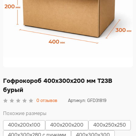
Гофрокороб 400х300х200 мм Т23В
бурый
0
отзывов
Артикул: GFD31819
Похожие размеры
400х200х100
400х200х200
400х250х250
400х300х280 с ручками
400х300х300