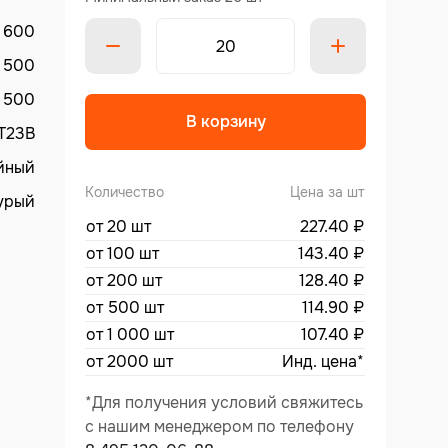
600
500
500
Alternative
В корзину
Т23В
йный
Количество
Цена за шт
урый
от 20 шт
227.40
₽
от 100 шт
143.40
₽
от 200 шт
128.40
₽
от 500 шт
114.90
₽
от 1 000 шт
107.40
₽
от 2000 шт
Инд. цена*
*Для получения условий свяжитесь
с нашим менеджером по телефону