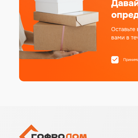
Дава
опред
Оставьте 
вами в те
Приним
Alternative: