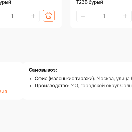
бурый
Т23В бурый
tive:
Alternative:
Самовывоз:
Офис (маленькие тиражи):
Москва, улица К
Производство:
МО, городской округ Солн
вия