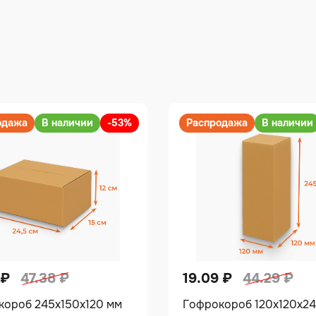
одажа
В наличии
-53%
Распродажа
В наличии
₽
47.38
₽
19.09
₽
44.29
₽
короб 245х150х120 мм
Гофрокороб 120х120х2