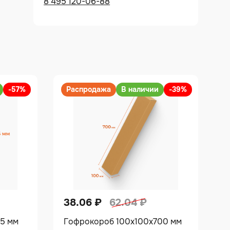
8 495 120-06-88
-57%
Распродажа
В наличии
-39%
38.06
₽
62.04
₽
45 мм
Гофрокороб 100х100х700 мм