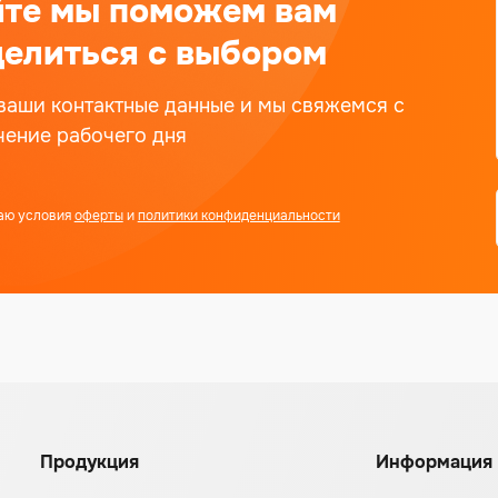
йте мы поможем вам
елиться с выбором
ваши контактные данные и мы свяжемся с
чение рабочего дня
аю условия
оферты
и
политики конфиденциальности
Продукция
Информация