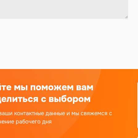
йте мы поможем вам
елиться с выбором
ваши контактные данные и мы свяжемся с
чение рабочего дня