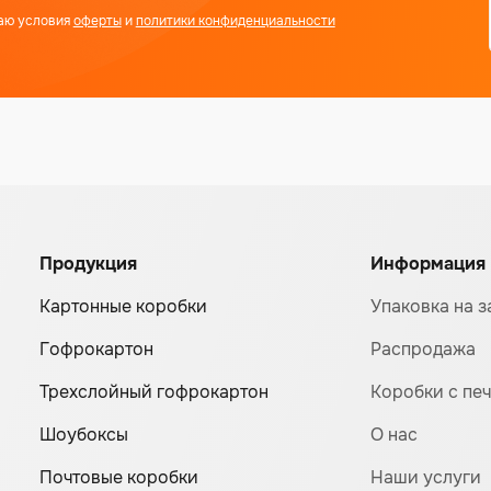
аю условия
оферты
и
политики конфиденциальности
Продукция
Информация
Картонные коробки
Упаковка на з
Гофрокартон
Распродажа
Трехслойный гофрокартон
Коробки с пе
Шоубоксы
О нас
Почтовые коробки
Наши услуги