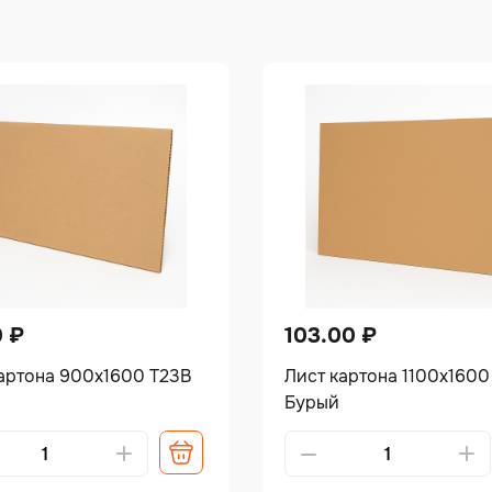
0
₽
103.00
₽
артона 900х1600 Т23В
Лист картона 1100х1600
Бурый