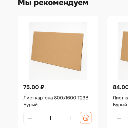
Мы рекомендуем
75.00
₽
84.0
Лист картона 800х1600 Т23В
Лист к
Бурый
Бурый