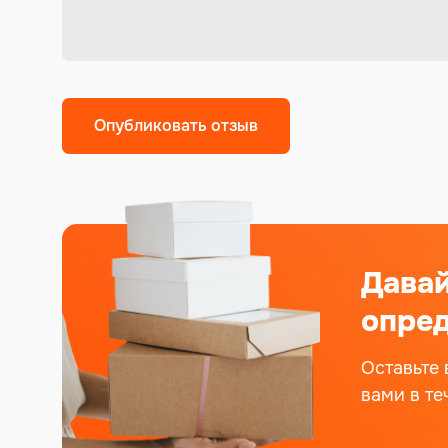
Дава
опред
Оставьте 
вами в те