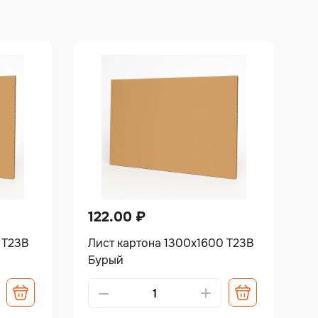
122.00
₽
 Т23В
Лист картона 1300х1600 Т23В
Бурый