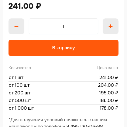
241.00
₽
Alte
В корзину
Количество
Цена за шт
от 1 шт
241.00
₽
от 100 шт
204.00
₽
от 200 шт
195.00
₽
от 500 шт
186.00
₽
от 1 000 шт
178.00
₽
*Для получения условий свяжитесь с нашим
менеджером по телефону
8 495 120-06-88