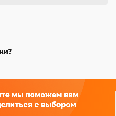
ки?
йте мы поможем вам
елиться с выбором