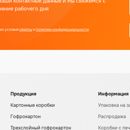
ваши контактные данные и мы свяжемся с
чение рабочего дня
аю условия
оферты
и
политики конфиденциальности
Продукция
Информация
Картонные коробки
Упаковка на з
Гофрокартон
Распродажа
Трехслойный гофрокартон
Коробки с пе