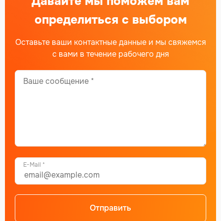
Давайте мы поможем вам
определиться с выбором
Оставьте ваши контактные данные и мы свяжемся
с вами в течение рабочего дня
E-Mail *
Отправить