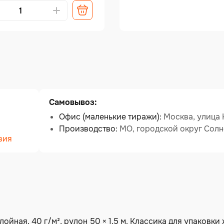
tive:
Самовывоз:
Офис (маленькие тиражи):
Москва, улица К
Производство:
МО, городской округ Солн
вия
йная, 40 г/м², рулон 50 × 1,5 м. Классика для упаковки