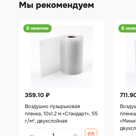
Мы рекомендуем
В наличии
В нал
359.10
₽
711.9
Воздушно пузырьковая
Возду
пленка, 10х1.2 м «Стандарт», 55
пленка
г/м², двухслойная
«МиниБ
двухс
Alternative: