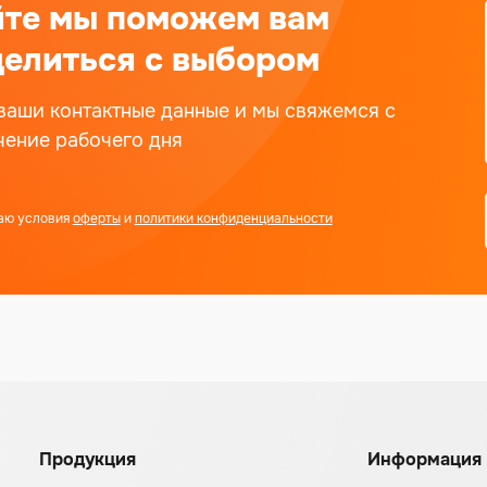
йте мы поможем вам
елиться с выбором
ваши контактные данные и мы свяжемся с
чение рабочего дня
аю условия
оферты
и
политики конфиденциальности
Продукция
Информация