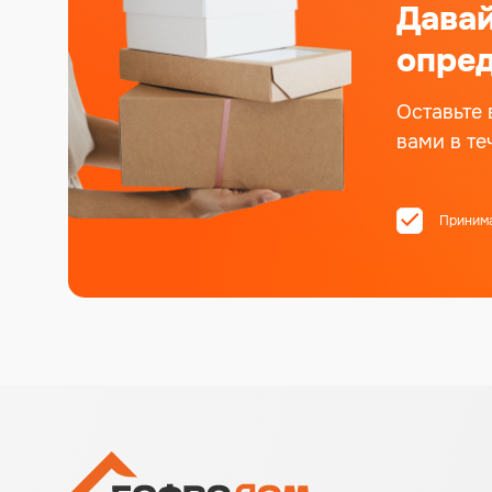
Дава
опред
Оставьте 
вами в те
Приним
Alternative: