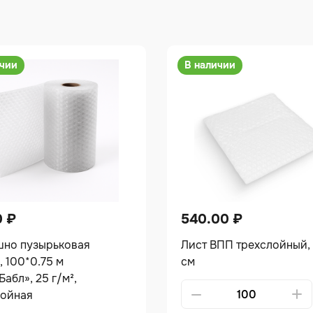
ичии
В наличии
0
₽
540.00
₽
шно пузырьковая
Лист ВПП трехслойный,
, 100*0.75 м
см
абл», 25 г/м²,
Alternative:
лойная