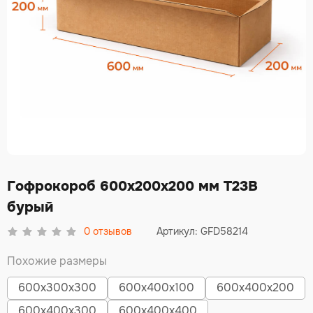
Гофрокороб 600х200х200 мм Т23В
бурый
0
отзывов
Артикул: GFD58214
Похожие размеры
600х300х300
600х400х100
600х400х200
600х400х300
600х400х400