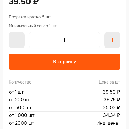
39.50
₽
Продажа кратно 5 шт
Минимальный заказ 1 шт
Alte
В корзину
Количество
Цена за шт
от 1 шт
39.50
₽
от 200 шт
36.75
₽
от 500 шт
35.03
₽
от 1 000 шт
34.34
₽
от 2000 шт
Инд. цена*