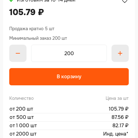
105.79
₽
Продажа кратно 5 шт
Минимальный заказ 200 шт
Alte
В корзину
Количество
Цена за шт
от 200 шт
105.79
₽
от 500 шт
87.56
₽
от 1 000 шт
82.17
₽
от 2000 шт
Инд. цена*