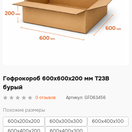
Гофрокороб 600х600х200 мм Т23В
бурый
0
отзывов
Артикул: GFD63456
Похожие размеры
600х200х200
600х300х300
600х400х100
600х400х200
600х400х300