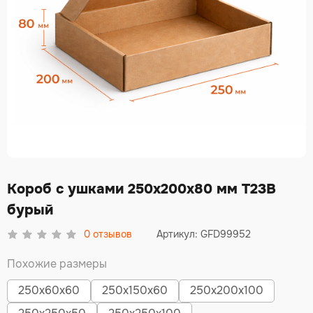
Короб с ушками 250х200х80 мм Т23В
бурый
0
отзывов
Артикул: GFD99952
Похожие размеры
250х60х60
250х150х60
250х200х100