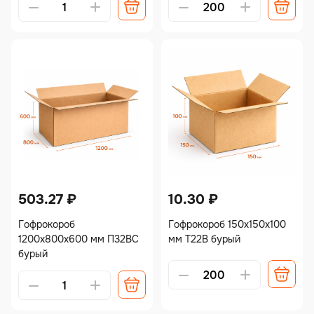
503.27
₽
10.30
₽
Гофрокороб
Гофрокороб 150х150х100
1200х800х600 мм П32ВС
мм Т22В бурый
бурый