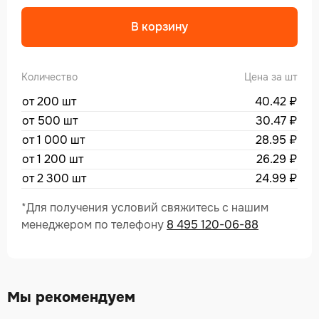
Alte
В корзину
Количество
Цена за шт
от 200 шт
40.42
₽
от 500 шт
30.47
₽
от 1 000 шт
28.95
₽
от 1 200 шт
26.29
₽
от 2 300 шт
24.99
₽
*Для получения условий свяжитесь с нашим
менеджером по телефону
8 495 120-06-88
Мы рекомендуем