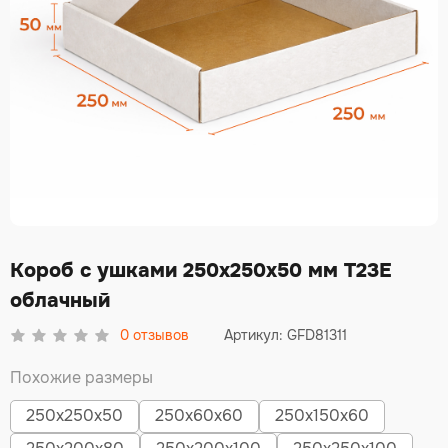
Короб с ушками 250х250х50 мм Т23Е
облачный
0
отзывов
Артикул: GFD81311
Похожие размеры
250х250х50
250х60х60
250х150х60